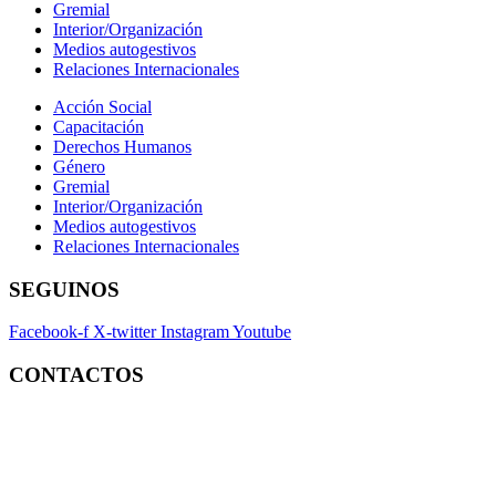
Gremial
Interior/Organización
Medios autogestivos
Relaciones Internacionales
Acción Social
Capacitación
Derechos Humanos
Género
Gremial
Interior/Organización
Medios autogestivos
Relaciones Internacionales
SEGUINOS
Facebook-f
X-twitter
Instagram
Youtube
CONTACTOS
Contacto:
contacto@fatpren.org.ar
Legales:
legales@fatpren.org.ar
Prensa:
infoprensa@fatpren.org.ar