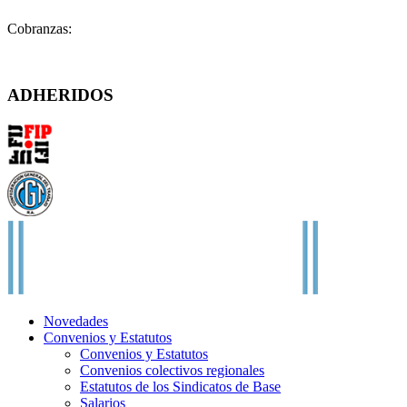
Cobranzas:
cobranzas@fatpren.org.ar
Solís 1158 – (C1078AAX) CABA – Argentina
ADHERIDOS
Novedades
Convenios y Estatutos
Convenios y Estatutos
Convenios colectivos regionales
Estatutos de los Sindicatos de Base
Salarios