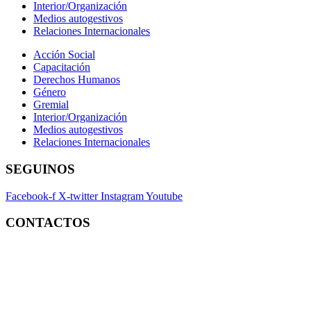
Interior/Organización
Medios autogestivos
Relaciones Internacionales
Acción Social
Capacitación
Derechos Humanos
Género
Gremial
Interior/Organización
Medios autogestivos
Relaciones Internacionales
SEGUINOS
Facebook-f
X-twitter
Instagram
Youtube
CONTACTOS
Contacto:
contacto@fatpren.org.ar
Legales:
legales@fatpren.org.ar
Prensa:
infoprensa@fatpren.org.ar