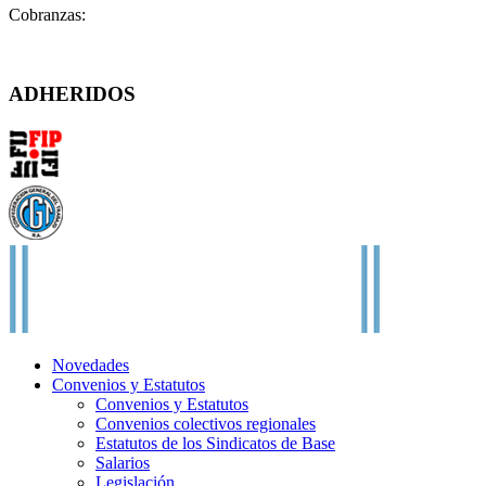
Cobranzas:
cobranzas@fatpren.org.ar
Solís 1158 – (C1078AAX) CABA – Argentina
ADHERIDOS
Novedades
Convenios y Estatutos
Convenios y Estatutos
Convenios colectivos regionales
Estatutos de los Sindicatos de Base
Salarios
Legislación