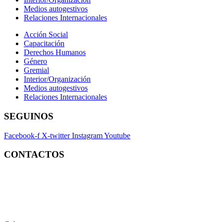
Medios autogestivos
Relaciones Internacionales
Acción Social
Capacitación
Derechos Humanos
Género
Gremial
Interior/Organización
Medios autogestivos
Relaciones Internacionales
SEGUINOS
Facebook-f
X-twitter
Instagram
Youtube
CONTACTOS
Contacto:
contacto@fatpren.org.ar
Legales:
legales@fatpren.org.ar
Prensa:
infoprensa@fatpren.org.ar