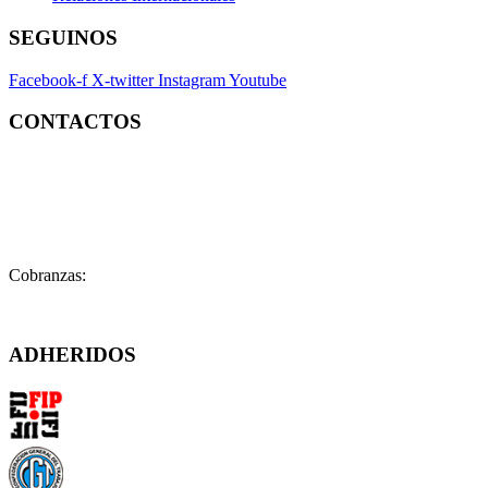
SEGUINOS
Facebook-f
X-twitter
Instagram
Youtube
CONTACTOS
Contacto:
contacto@fatpren.org.ar
Legales:
legales@fatpren.org.ar
Prensa:
infoprensa@fatpren.org.ar
Cobranzas:
cobranzas@fatpren.org.ar
Solís 1158 – (C1078AAX) CABA – Argentina
ADHERIDOS