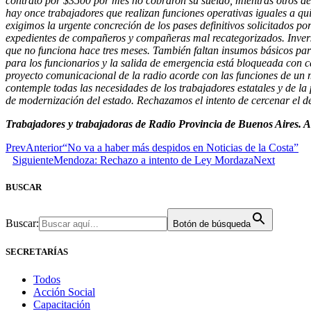
contrato por $3500 por mes no cobraron su sueldo, mientras otros de
hay once trabajadores que realizan funciones operativas iguales a qui
exigimos la urgente concreción de los pases definitivos solicitados p
expedientes de compañeros y compañeras mal recategorizados. Inversi
que no funciona hace tres meses. También faltan insumos básicos para
para los funcionarios y la salida de emergencia está bloqueada con c
proyecto comunicacional de la radio acorde con las funciones de un 
contemple todas las necesidades de los trabajadores estatales y de la
de modernización del estado. Rechazamos el intento de cercenar el 
Trabajadores y trabajadoras de Radio Provincia de Buenos Aires.
Prev
Anterior
“No va a haber más despidos en Noticias de la Costa”
Siguiente
Mendoza: Rechazo a intento de Ley Mordaza
Next
BUSCAR
Buscar:
Botón de búsqueda
SECRETARÍAS
Todos
Acción Social
Capacitación