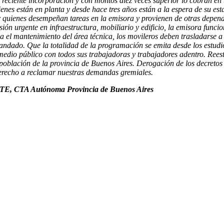
 reciente incorporación y con montos diez veces superior lo cobran en
enes están en planta y desde hace tres años están a la espera de su es
or quienes desempeñan tareas en la emisora y provienen de otras depend
ón urgente en infraestructura, mobiliario y edificio, la emisora func
 el mantenimiento del área técnica, los movileros deben trasladarse a 
andado. Que la totalidad de la programación se emita desde los estudio
medio público con todos sus trabajadoras y trabajadores adentro. Rees
 población de la provincia de Buenos Aires. Derogación de los decretos
derecho a reclamar nuestras demandas gremiales.
 ATE, CTA Autónoma Provincia de Buenos Aires