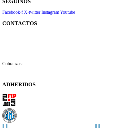
SEGUINOS
Facebook-f
X-twitter
Instagram
Youtube
CONTACTOS
Contacto:
contacto@fatpren.org.ar
Legales:
legales@fatpren.org.ar
Prensa:
infoprensa@fatpren.org.ar
Cobranzas:
cobranzas@fatpren.org.ar
Solís 1158 – (C1078AAX) CABA – Argentina
ADHERIDOS