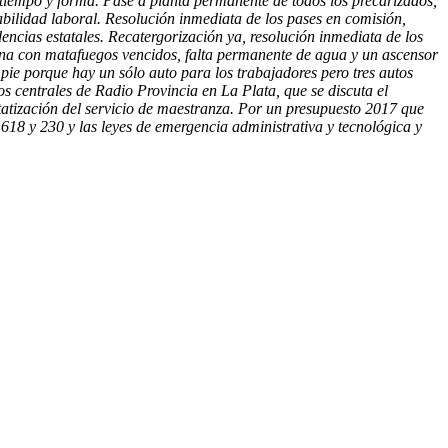
 tiempo y forma. Pase a planta permanente de todos los precarizados,
tabilidad laboral. Resolución inmediata de los pases en comisión,
encias estatales. Recatergorización ya, resolución inmediata de los
iona con matafuegos vencidos, falta permanente de agua y un ascensor
pie porque hay un sólo auto para los trabajadores pero tres autos
s centrales de Radio Provincia en La Plata, que se discuta el
tatización del servicio de maestranza. Por un presupuesto 2017 que
 618 y 230 y las leyes de emergencia administrativa y tecnológica y