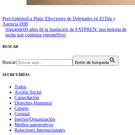
Prev
Anterior
La Plata: Elecciones de Delegades en El Día y
Agencia DIB
Siguiente
69 años de la fundación de FATPREN: una historia de
lucha que continúa vigente
Next
BUSCAR
Buscar:
Botón de búsqueda
SECRETARÍAS
Todos
Acción Social
Capacitación
Derechos Humanos
Género
Gremial
Interior/Organización
Medios autogestivos
Relaciones Internacionales