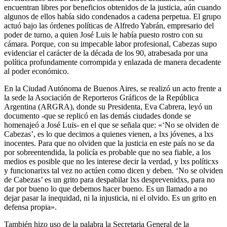
encuentran libres por beneficios obtenidos de la justicia, aún cuando
algunos de ellos había sido condenados a cadena perpetua. El grupo
actuó bajo las órdenes políticas de Alfredo Yabrán, empresario del
poder de turno, a quien José Luis le había puesto rostro con su
cámara. Porque, con su impecable labor profesional, Cabezas supo
evidenciar el carácter de la década de los 90, atrabesada por una
política profundamente corrompida y enlazada de manera decadente
al poder económico.
En la Ciudad Autónoma de Buenos Aires, se realizó un acto frente a
la sede la Asociación de Reporteros Gráficos de la República
Argentina (ARGRA), donde su Presidenta, Eva Cabrera, leyó un
documento -que se replicó en las demás ciudades donde se
homenajeó a José Luis- en el que se señala que: «‘No se olviden de
Cabezas’, es lo que decimos a quienes vienen, a lxs jóvenes, a lxs
inocentes. Para que no olviden que la justicia en este país no se da
por sobreentendida, la policía es probable que no sea fiable, a los
medios es posible que no les interese decir la verdad, y lxs políticxs
y funcionarixs tal vez no actúen como dicen y deben. ‘No se olviden
de Cabezas’ es un grito para despabilar lxs desprevenidxs, para no
dar por bueno lo que debemos hacer bueno. Es un llamado a no
dejar pasar la inequidad, ni la injusticia, ni el olvido. Es un grito en
defensa propia».
También hizo uso de la palabra la Secretaria General de la