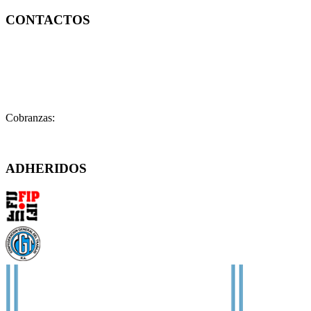
CONTACTOS
Contacto:
contacto@fatpren.org.ar
Legales:
legales@fatpren.org.ar
Prensa:
infoprensa@fatpren.org.ar
Cobranzas:
cobranzas@fatpren.org.ar
Solís 1158 – (C1078AAX) CABA – Argentina
ADHERIDOS