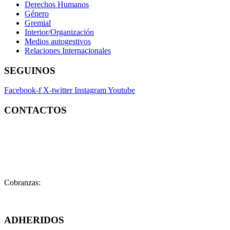
Derechos Humanos
Género
Gremial
Interior/Organización
Medios autogestivos
Relaciones Internacionales
SEGUINOS
Facebook-f
X-twitter
Instagram
Youtube
CONTACTOS
Contacto:
contacto@fatpren.org.ar
Legales:
legales@fatpren.org.ar
Prensa:
infoprensa@fatpren.org.ar
Cobranzas:
cobranzas@fatpren.org.ar
Solís 1158 – (C1078AAX) CABA – Argentina
ADHERIDOS