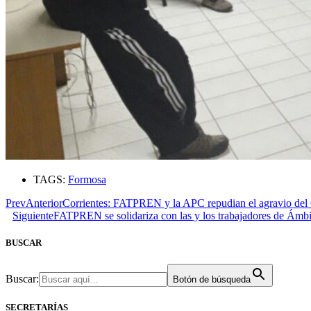
TAGS:
Formosa
Prev
Anterior
Corrientes: FATPREN y la APC repudian el agravio del
Siguiente
FATPREN se solidariza con las y los trabajadores de Ámbi
BUSCAR
Buscar:
Botón de búsqueda
SECRETARÍAS