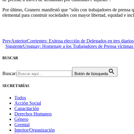
Por último, Granero manifestó que “sólo con trabajadores de prensa q
elemental para construir sociedades con mayor libertad, equidad e inc
Prev
Anterior
Corrientes: Exitosa elección de Delegados en tres diarios
Siguiente
Uruguay: Homenaje a los Trabajadores de Prensa víctimas 
BUSCAR
Buscar:
Botón de búsqueda
SECRETARÍAS
Todos
Acción Social
Capacitación
Derechos Humanos
Género
Gremial
Interior/Organización