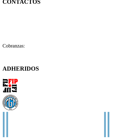
CONTACTOS
Contacto:
contacto@fatpren.org.ar
Legales:
legales@fatpren.org.ar
Prensa:
infoprensa@fatpren.org.ar
Cobranzas:
cobranzas@fatpren.org.ar
Solís 1158 – (C1078AAX) CABA – Argentina
ADHERIDOS