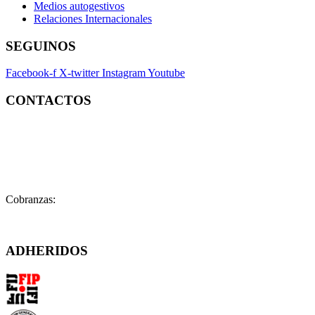
Medios autogestivos
Relaciones Internacionales
SEGUINOS
Facebook-f
X-twitter
Instagram
Youtube
CONTACTOS
Contacto:
contacto@fatpren.org.ar
Legales:
legales@fatpren.org.ar
Prensa:
infoprensa@fatpren.org.ar
Cobranzas:
cobranzas@fatpren.org.ar
Solís 1158 – (C1078AAX) CABA – Argentina
ADHERIDOS