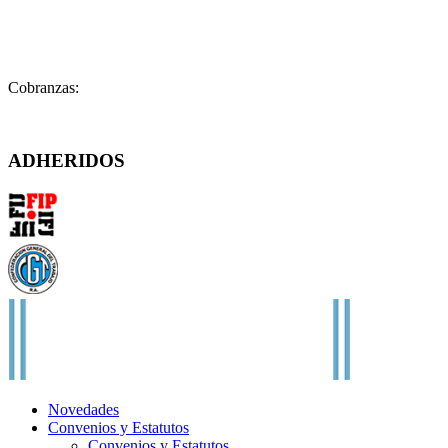
Legales:
legales@fatpren.org.ar
Prensa:
infoprensa@fatpren.org.ar
Cobranzas:
cobranzas@fatpren.org.ar
Solís 1158 – (C1078AAX) CABA – Argentina
ADHERIDOS
Novedades
Convenios y Estatutos
Convenios y Estatutos