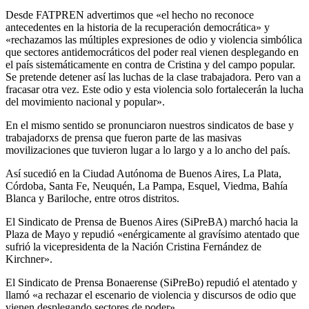
Desde FATPREN advertimos que «el hecho no reconoce
antecedentes en la historia de la recuperación democrática» y
«rechazamos las múltiples expresiones de odio y violencia simbólica
que sectores antidemocráticos del poder real vienen desplegando en
el país sistemáticamente en contra de Cristina y del campo popular.
Se pretende detener así las luchas de la clase trabajadora. Pero van a
fracasar otra vez. Este odio y esta violencia solo fortalecerán la lucha
del movimiento nacional y popular».
En el mismo sentido se pronunciaron nuestros sindicatos de base y
trabajadorxs de prensa que fueron parte de las masivas
movilizaciones que tuvieron lugar a lo largo y a lo ancho del país.
Así sucedió en la Ciudad Autónoma de Buenos Aires, La Plata,
Córdoba, Santa Fe, Neuquén, La Pampa, Esquel, Viedma, Bahía
Blanca y Bariloche, entre otros distritos.
El Sindicato de Prensa de Buenos Aires (SiPreBA) marchó hacia la
Plaza de Mayo y repudió «enérgicamente al gravísimo atentado que
sufrió la vicepresidenta de la Nación Cristina Fernández de
Kirchner».
El Sindicato de Prensa Bonaerense (SiPreBo) repudió el atentado y
llamó «a rechazar el escenario de violencia y discursos de odio que
vienen desplegando sectores de poder».