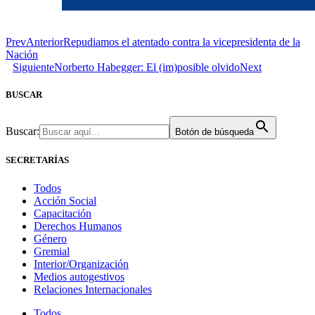
Prev
Anterior
Repudiamos el atentado contra la vicepresidenta de la
Nación
Siguiente
Norberto Habegger: El (im)posible olvido
Next
BUSCAR
Buscar:
Botón de búsqueda
SECRETARÍAS
Todos
Acción Social
Capacitación
Derechos Humanos
Género
Gremial
Interior/Organización
Medios autogestivos
Relaciones Internacionales
Todos