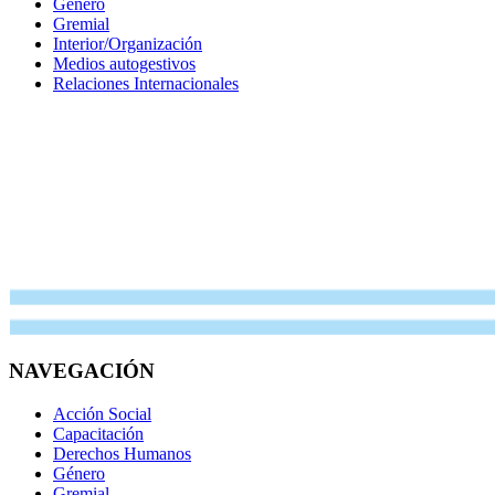
Género
Gremial
Interior/Organización
Medios autogestivos
Relaciones Internacionales
NAVEGACIÓN
Acción Social
Capacitación
Derechos Humanos
Género
Gremial