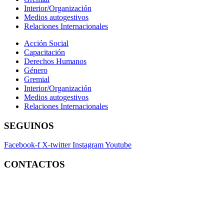
Interior/Organización
Medios autogestivos
Relaciones Internacionales
Acción Social
Capacitación
Derechos Humanos
Género
Gremial
Interior/Organización
Medios autogestivos
Relaciones Internacionales
SEGUINOS
Facebook-f
X-twitter
Instagram
Youtube
CONTACTOS
Contacto:
contacto@fatpren.org.ar
Legales:
legales@fatpren.org.ar
Prensa:
infoprensa@fatpren.org.ar