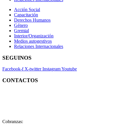
Acción Social
Capacitación
Derechos Humanos
Género
Gremial
Interior/Organización
Medios autogestivos
Relaciones Internacionales
SEGUINOS
Facebook-f
X-twitter
Instagram
Youtube
CONTACTOS
Contacto:
contacto@fatpren.org.ar
Legales:
legales@fatpren.org.ar
Prensa:
infoprensa@fatpren.org.ar
Cobranzas:
cobranzas@fatpren.org.ar