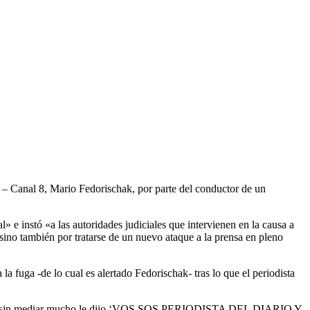
 – Canal 8, Mario Fedorischak, por parte del conductor de un
 e instó «a las autoridades judiciales que intervienen en la causa a
, sino también por tratarse de un nuevo ataque a la prensa en pleno
a fuga -de lo cual es alertado Fedorischak- tras lo que el periodista
ctor «y sin mediar mucho le dijo ‘VOS SOS PERIODISTA DEL DIARIO Y