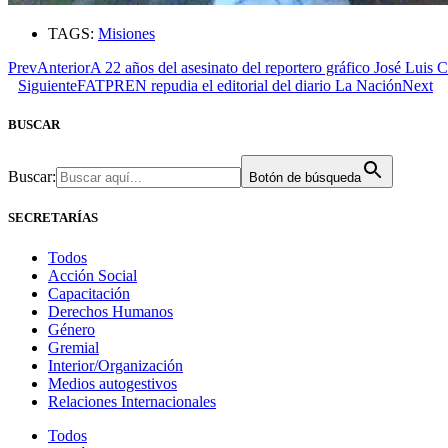
TAGS:
Misiones
Prev
Anterior
A 22 años del asesinato del reportero gráfico José Luis 
Siguiente
FATPREN repudia el editorial del diario La Nación
Next
BUSCAR
Buscar:
Botón de búsqueda
SECRETARÍAS
Todos
Acción Social
Capacitación
Derechos Humanos
Género
Gremial
Interior/Organización
Medios autogestivos
Relaciones Internacionales
Todos