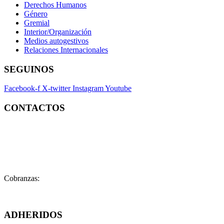
Derechos Humanos
Género
Gremial
Interior/Organización
Medios autogestivos
Relaciones Internacionales
SEGUINOS
Facebook-f
X-twitter
Instagram
Youtube
CONTACTOS
Contacto:
contacto@fatpren.org.ar
Legales:
legales@fatpren.org.ar
Prensa:
infoprensa@fatpren.org.ar
Cobranzas:
cobranzas@fatpren.org.ar
Solís 1158 – (C1078AAX) CABA – Argentina
ADHERIDOS