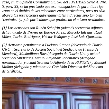
caso, en la Opinión Consultiva OC 5-8 del 13/11/1985 Serie A. Nro.
5, párr. 55, se ha precisado que esa «obligación de garantía» rige
«aun en el ámbito de las relaciones entre particulares, pues no sólo
abarca las restricciones gubernamentales indirectas sino también
‘controles’ (…) de particulares que produzcan el mismo resultado».
[1] Los acusados son Rubén Schofrin (además secretario adjunto
del Sindicato de Prensa de Buenos Aires), Marcelo Iglesias, Raúl
Mileo, Carlos Rodríguez, Héctor Veláquez y José Luis Quartana.
[2] Acusaron penalmente a Luciano Grenon (delegado de Diario
UNO y Secretario de Acción Social del Sindicato de Prensa de
Mendoza), Maximiliano Rios (delegado de Diario Uno y actual
Vocal del Sindicato), Miguel Alejandro Iademarco (delegado
normalizador y actual Secretario Adjunto de la FAPTEN) y Manuel
Molina (delegado y miembro de Comisión Directiva del Sindicato
de Gráficos).