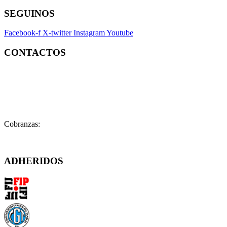
SEGUINOS
Facebook-f
X-twitter
Instagram
Youtube
CONTACTOS
Contacto:
contacto@fatpren.org.ar
Legales:
legales@fatpren.org.ar
Prensa:
infoprensa@fatpren.org.ar
Cobranzas:
cobranzas@fatpren.org.ar
Solís 1158 – (C1078AAX) CABA – Argentina
ADHERIDOS