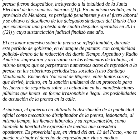
prensa fueron despedidos, incluyendo a la totalidad de la Junta
Electoral de los comicios internos ([1]). En un mismo sentido, en la
provincia de Mendoza, se persiguió penalmente y en el fuero laboral
y se obtuvo el desafuero de los delegados sindicales del Diario Uno
por encabezar una protesta ante cuatro despidos operados en 2013
([2]) y cuya sustanciación judicial finalizó este año.
El accionar represivo sobre la prensa se reflejó también, durante
este período de gobierno, en el ataque de patotas -con complicidad
policial- dentro de la redacción del diario Tiempo Argentino y Radio
América -ingresaron y arrasaron con los elementos de trabajo-, al
mismo tiempo que se perpetraron numerosos actos de represión a la
prensa en las coberturas periodísticas sociales (caso Santiago
Maldonado, Encuentro Nacional de Mujeres, entre tantos casos)
que derivó, incluso, en la sanción unilateral de un protocolo para
las fuerzas de seguridad sobre su actuación en las manifestaciones
públicas que limita -en forma irrazonable e ilegal- las posibilidades
de actuación de la prensa en la calle.
Asimismo, el gobierno ha utilizado la distribución de la publicidad
oficial como mecanismo disciplinador de la prensa, lesionando, al
mismo tiempo, las fuentes laborales y su representación, como
también la libertad de expresión de medios que considera
opositores. Es proverbial que, en virtud del art. 13 del Pacto, «no se
puede restringir el derecho de expresión por vías o medios