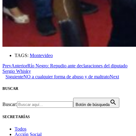
TAGS:
Montevideo
Prev
Anterior
Río Negro: Repudio ante declaraciones del diputado
Sergio Whisky
Siguiente
NO a cualquier forma de abuso y de maltrato
Next
BUSCAR
Buscar:
Botón de búsqueda
SECRETARÍAS
Todos
Acción Social