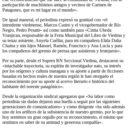
particpación de muchísimos amigos y vecinos de Carmen de
Patagones, que es mi lugar en el mundo».
De igual maneral, el periodista expresó su gratitud con «el
intendente viedmense, Marcos Castro y el vicegobernador de Río
Negro, Pedro Pesatti» así como también para «Cintia Ubeda
Vranjican, responsable de la Feria Municipal del Libro de Viedma y
su tenaz asistente, Anyela Cuéllar, para mi compañera Elida Dalia
Chaina y mis hijos Manuel, Ramón, Francisco y Ana Lucía y para
los compañeros del gremio de prensa que asistieron y festejaron».
Por su parte, desde el Supren RN Seccional Viedma, destacaron su
«intachable trayectoria, su espíritu de investigador nato, su interés
por los orígenes y cultura maragata y su aporte a partir de ficciones
basadas en hechos reales de nuestra región le han otorgado el
reconocimiento por su aporte al acervo literario e histórico del
habitante del noreste patagónico».
Desde la organización sindical agregaron que «Su labor como
periodista sin dudas dejaron una huella a seguir por las siguientes
generaciones de comunicadores» y como dirigente «ha sido además
uno de los artífices de la subsistencia de nuestro gremio, por lo que
hoy sentimos un gran orgullo por su reconocimiento, el mismo que
sentimos en saber de su amistad y generosa compañía».