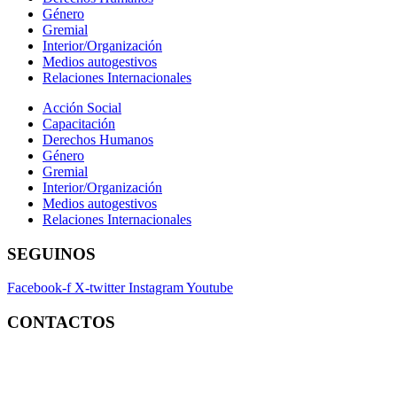
Género
Gremial
Interior/Organización
Medios autogestivos
Relaciones Internacionales
Acción Social
Capacitación
Derechos Humanos
Género
Gremial
Interior/Organización
Medios autogestivos
Relaciones Internacionales
SEGUINOS
Facebook-f
X-twitter
Instagram
Youtube
CONTACTOS
Contacto:
contacto@fatpren.org.ar
Legales:
legales@fatpren.org.ar