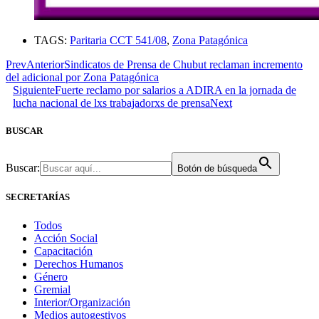
TAGS:
Paritaria CCT 541/08
,
Zona Patagónica
Prev
Anterior
Sindicatos de Prensa de Chubut reclaman incremento
del adicional por Zona Patagónica
Siguiente
Fuerte reclamo por salarios a ADIRA en la jornada de
lucha nacional de lxs trabajadorxs de prensa
Next
BUSCAR
Buscar:
Botón de búsqueda
SECRETARÍAS
Todos
Acción Social
Capacitación
Derechos Humanos
Género
Gremial
Interior/Organización
Medios autogestivos