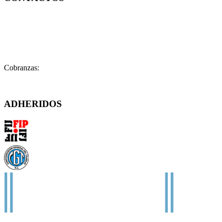
Contacto:
contacto@fatpren.org.ar
Legales:
legales@fatpren.org.ar
Prensa:
infoprensa@fatpren.org.ar
Cobranzas:
cobranzas@fatpren.org.ar
Solís 1158 – (C1078AAX) CABA – Argentina
ADHERIDOS