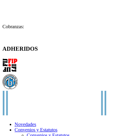
Legales:
legales@fatpren.org.ar
Prensa:
infoprensa@fatpren.org.ar
Cobranzas:
cobranzas@fatpren.org.ar
Solís 1158 – (C1078AAX) CABA – Argentina
ADHERIDOS
Novedades
Convenios y Estatutos
Convenios y Estatutos