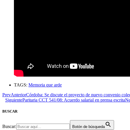
TAGS:
Memoria que arde
Prev
Anterior
Córdoba: Se discute el proyecto de nuevo convenio cole
Siguiente
Paritaria CCT 541/08: Acuerdo salarial en prensa escrita
Ne
BUSCAR
Buscar:
Botón de búsqueda