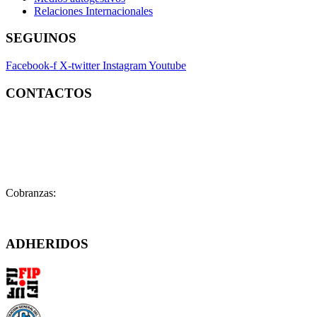
Relaciones Internacionales
SEGUINOS
Facebook-f
X-twitter
Instagram
Youtube
CONTACTOS
Contacto:
contacto@fatpren.org.ar
Legales:
legales@fatpren.org.ar
Prensa:
infoprensa@fatpren.org.ar
Cobranzas:
cobranzas@fatpren.org.ar
Solís 1158 – (C1078AAX) CABA – Argentina
ADHERIDOS