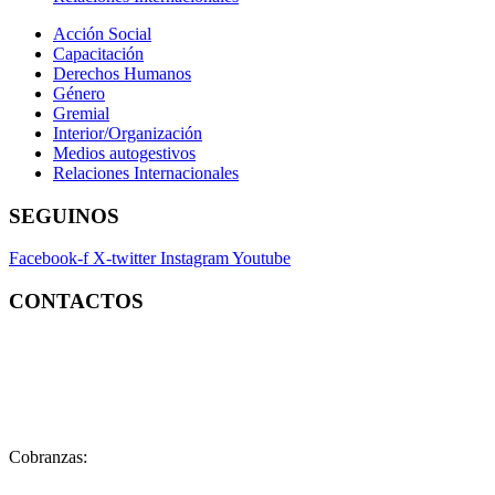
Acción Social
Capacitación
Derechos Humanos
Género
Gremial
Interior/Organización
Medios autogestivos
Relaciones Internacionales
SEGUINOS
Facebook-f
X-twitter
Instagram
Youtube
CONTACTOS
Contacto:
contacto@fatpren.org.ar
Legales:
legales@fatpren.org.ar
Prensa:
infoprensa@fatpren.org.ar
Cobranzas:
cobranzas@fatpren.org.ar
Solís 1158 – (C1078AAX) CABA – Argentina