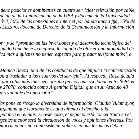
ene posiciones dominantes en cuatro servicios: televisión por cable,
ificación de la Comunicación de la UBA y docente de la Universidad
óvil, 56% de las conexiones a Internet por banda ancha fija, 35% de
uis Lazzaro, docente de Derecho de la Comunicación y la Información
r” y se “promuevan las inversiones y el desarrollo tecnológico del
ibilidad que tiene la empresa fusionada de ofrecer una modalidad de
a más a quienes no tienen espectro para prestar telefonía móvil, o
 Mónica Baeza, una de las conductas de que implica la concentración
n a trasladar a los usuarios del servicio”. Al respecto, Rossi detalla
TV por cable más Internet cobraba precios que oscilaban entre $684 en
y 27078, conocida como Argentina Digital, que en su Artículo 48
gen razonable de operación”.
ías pone en riesgo la diversidad de información. Claudia Villamayor,
rgentina que claramente es una afrenta al derecho a la
labra en el país. En este caso, el negocio está concentrado en el
gentes menor será la circulación de voces y opiniones diversas. Por
 democracia misma como sistema político en que las ideas deben