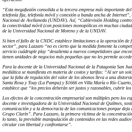
“Esta megafusión consolida a la tercera empresa más importante del p
telefonía fija, telefonía móvil y conexión a banda ancha de Internet”
Nacional de Avellaneda (UNDAV). Así, “Cablevisión Holding controlar
la conectividad móvil (con posiciones monopólicas en muchas ciudade
de la Universidad Nacional de Moreno y de la UNDAV.
Si bien el fallo de la CNDC establece limitaciones a la operación de
sector”, para Lazzaro “no es cierto que la medida fomente la compete
servicio cuádruple play “desalienta a nuevos competidores que encont
tienen unidades de negocios más pequeñas que no les permite acceder
Para la docente de la Universidad Nacional de la Patagonia San Jua
mediática se manifiesta en materia de costos y tarifas: “Al ser un solo
que la falta de regulación del valor de los abonos lleva a una distor
Santa Rosa y Toay (La Pampa) y $1666 en Villa María o Río Cuarto, 
establece que “los precios deberán ser justos y razonables, cubrir los
Los efectos de la concentración empresarial son múltiples pero los e
docente e investigadora de la Universidad Nacional de Quilmes, sost
comunicación y a la democracia de las comunicaciones porque deja co
Grupo Clarín”. Para Lazzaro, la primera víctima de la concentración
lo tanto, la previsible manipulación de contenidos en las redes audio
circular con libertad y confrontarse”.