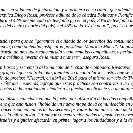
aís en volumen de facturación, y la primera en su rubro, que además ti
, explica Diego Rossi, profesor adjunto de la cátedra Políticas y Plan
á el 42% del mercado de telefonía fija en el país, 34% de telefonía m
s del centro y norte del país) y el 45% de la TV de pago”, precisa L
 fusión para que se “garantice el cuidado de los derechos del consumido
ncia, como pretendió justificar el presidente Mauricio Macri”. La pos
rarán un prestador concentrado y con ventajas competitivas, y perjudic
 a crédito o invertir de la misma manera”, asegura Rossi.
n Bosco y secretaria del Sindicato de Prensa de Comodoro Rivadavia,
 grupo el que controla todo, también va a controlar los costos que se va
sión de precios: “Fibertel, en abril de 2018 para el mismo servicio de 
Córdoba”. Además, agrega que estas prácticas son contrarias a la Le
 costos de la explotación y tender a la prestación eficiente y a un mar
specialistas coinciden en que la fusión por absorción de las dos compañ
iene que esta fusión “habla de un nuevo mapa de la comunicación en A
ncentrada en manos de los sectores privados la administración de la pa
 es la información: “A mayor concentración de los dispositivos conver
visuales y digitales afectarán en primer lugar a los ciudadanos y a la