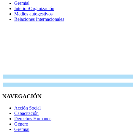
Gremial
Interior/Organización
Medios autogestivos
Relaciones Internacionales
NAVEGACIÓN
Acción Social
Capacitación
Derechos Humanos
Género
Gremial