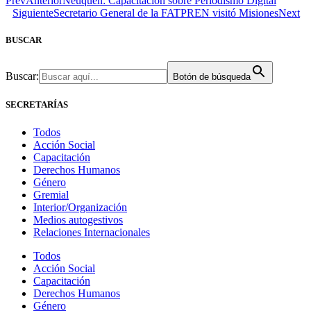
Prev
Anterior
Neuquén: Capacitación sobre Periodismo Digital
Siguiente
Secretario General de la FATPREN visitó Misiones
Next
BUSCAR
Buscar:
Botón de búsqueda
SECRETARÍAS
Todos
Acción Social
Capacitación
Derechos Humanos
Género
Gremial
Interior/Organización
Medios autogestivos
Relaciones Internacionales
Todos
Acción Social
Capacitación
Derechos Humanos
Género