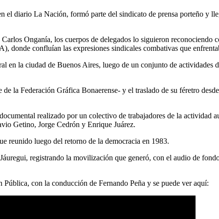
 en el diario La Nación, formó parte del sindicato de prensa porteño y l
Carlos Onganía, los cuerpos de delegados lo siguieron reconociendo com
, donde confluían las expresiones sindicales combativas que enfrentab
eral en la ciudad de Buenos Aires, luego de un conjunto de actividades d
 de la Federación Gráfica Bonaerense- y el traslado de su féretro desde
documental realizado por un colectivo de trabajadores de la actividad 
avio Getino, Jorge Cedrón y Enrique Juárez.
 fue reunido luego del retorno de la democracia en 1983.
o Jáuregui, registrando la movilización que generó, con el audio de fon
n Pública, con la conducción de Fernando Peña y se puede ver aquí: