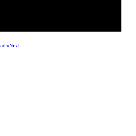
orir»
Next