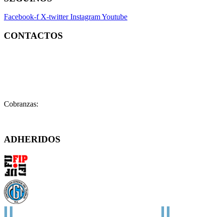
Facebook-f
X-twitter
Instagram
Youtube
CONTACTOS
Contacto:
contacto@fatpren.org.ar
Legales:
legales@fatpren.org.ar
Prensa:
infoprensa@fatpren.org.ar
Cobranzas:
cobranzas@fatpren.org.ar
Solís 1158 – (C1078AAX) CABA – Argentina
ADHERIDOS