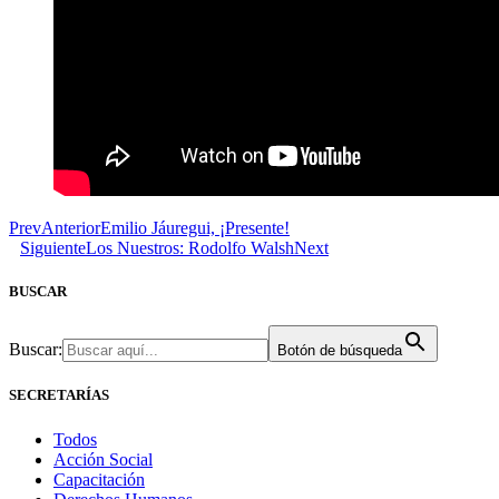
Prev
Anterior
Emilio Jáuregui, ¡Presente!
Siguiente
Los Nuestros: Rodolfo Walsh
Next
BUSCAR
Buscar:
Botón de búsqueda
SECRETARÍAS
Todos
Acción Social
Capacitación