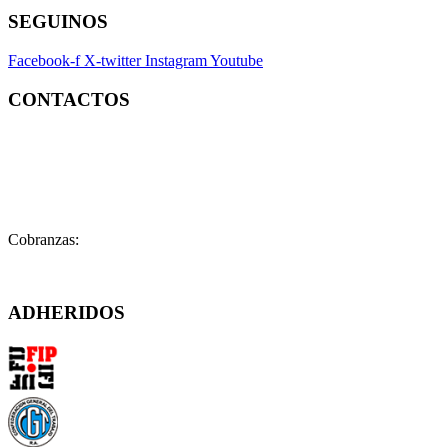
SEGUINOS
Facebook-f
X-twitter
Instagram
Youtube
CONTACTOS
Contacto:
contacto@fatpren.org.ar
Legales:
legales@fatpren.org.ar
Prensa:
infoprensa@fatpren.org.ar
Cobranzas:
cobranzas@fatpren.org.ar
Solís 1158 – (C1078AAX) CABA – Argentina
ADHERIDOS